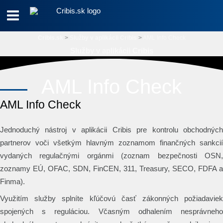
Menu
Cribis.sk
>
Služby v aplikácii Cribis
>
AML Info Check
Služby v aplikácii Cribis
AML Info Check
AML Info Check
Jednoduchý nástroj v aplikácii Cribis pre kontrolu obchodných
partnerov voči všetkým hlavným zoznamom finančných sankcií
vydaných regulačnými orgánmi (zoznam bezpečnosti OSN,
zoznamy EÚ, OFAC, SDN, FinCEN, 311, Treasury, SECO, FDFA a
Finma).
Využitím služby splníte kľúčovú časť zákonných požiadaviek
spojených s reguláciou. Včasným odhalením nesprávneho