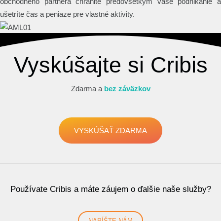
obchodného partnera chránite predovšetkým vaše podnikanie a
ušetríte čas a peniaze pre vlastné aktivity.
Vyskúšajte si Cribis
Zdarma a
bez záväzkov
VYSKÚŠAŤ ZDARMA
Používate Cribis a máte záujem o ďalšie naše služby?
NAPÍŠTE NÁM