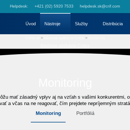
Skip to navigation
Helpdesk:
+421 (02) 5920 7533
helpdesk.sk@crif.com
Skip to content
Úvod
Nástroje
Služby
Distribúcia
Cribis.sk
>
Nástroje aplikácie Cribis
>
Monitoring
Nástroje aplikácie Cribis
Monitoring
ôžu mať zásadný vplyv aj na vzťah s vašimi konkurentmi, obc
vať a včas na ne reagovať, čím prejdete nepríjemným strat
Monitoring
Portfóliá