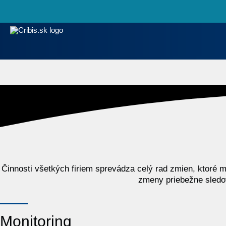
Cribis.sk
Univerzálny register
Činnosti všetkých firiem sprevádza celý rad zmien, ktoré m
zmeny priebežne sledo
Monitoring