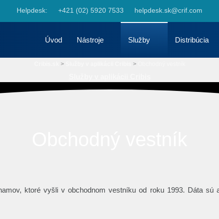
Skip to navigation
Helpdesk:
+421 (02) 5920 7533
helpdesk.sk@crif.com
Skip to content
Úvod
Nástroje
Služby
Distribúcia
Cribis.sk
>
Služby v aplikácii Cribis
>
Obchodný vestník
Služby v aplikácii Cribis
Obchodný vestník
amov, ktoré vyšli v obchodnom vestníku od roku 1993. Dáta sú a